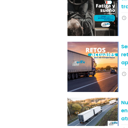
tr
Se
re
ap
Nu
en
at