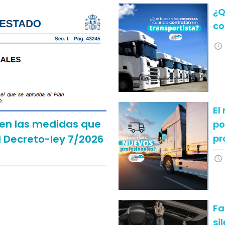
¿Q
co
El
en las medidas que
po
pr
l Decreto-ley 7/2026
Fa
si