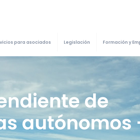
vicios para asociados
Legislación
Formación y Em
endiente de
tas autónomos 