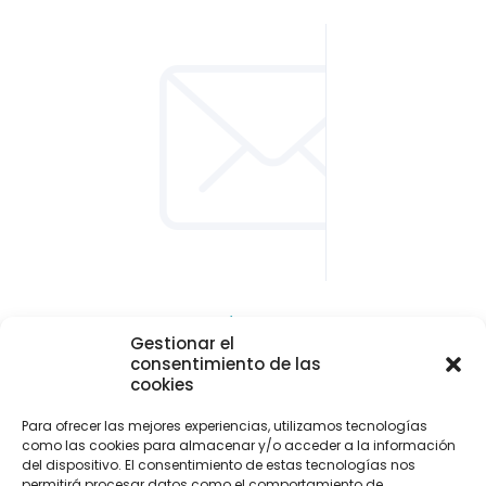
CONTACTO Y LOCALIZACIÓN
Gestionar el
Parque empresarial de Asipo
consentimiento de las
Plaza Julio Alberto Blanco, 1 - 1ª planta - Of. 33
cookies
33428 Cayés - Llanera (Asturias)
Para ofrecer las mejores experiencias, utilizamos tecnologías
info@uitaasturias.com
como las cookies para almacenar y/o acceder a la información
del dispositivo. El consentimiento de estas tecnologías nos
985 741 141 Móvil: 639 711 231 / 605 04 96 50
permitirá procesar datos como el comportamiento de