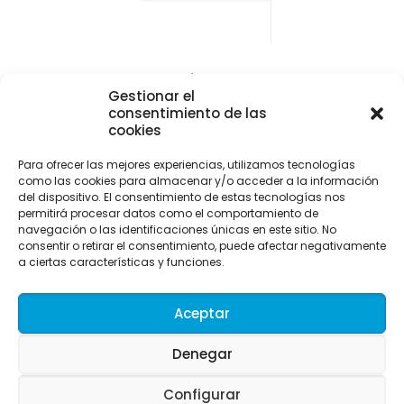
CONTACTO Y LOCALIZACIÓN
Gestionar el
Parque empresarial de Asipo
consentimiento de las
Plaza Julio Alberto Blanco, 1 - 1ª planta - Of. 33
cookies
33428 Cayés - Llanera (Asturias)
Para ofrecer las mejores experiencias, utilizamos tecnologías
info@uitaasturias.com
como las cookies para almacenar y/o acceder a la información
del dispositivo. El consentimiento de estas tecnologías nos
985 741 141 Móvil: 639 711 231 / 605 04 96 50
permitirá procesar datos como el comportamiento de
navegación o las identificaciones únicas en este sitio. No
consentir o retirar el consentimiento, puede afectar negativamente
a ciertas características y funciones.
Aceptar
Denegar
Configurar
UITA. Desarrollado por Merkasi