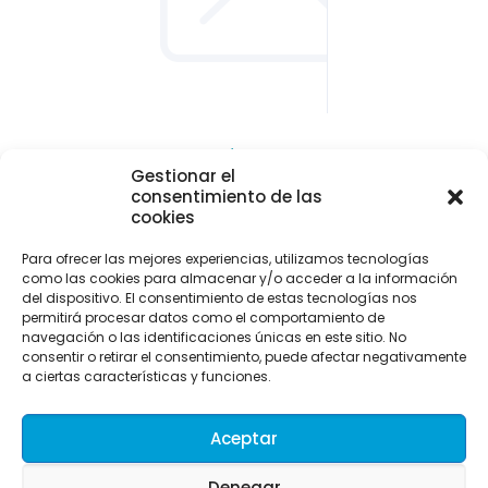
CONTACTO Y LOCALIZACIÓN
Gestionar el
Parque empresarial de Asipo
consentimiento de las
Plaza Julio Alberto Blanco, 1 - 1ª planta - Of. 33
cookies
33428 Cayés - Llanera (Asturias)
Para ofrecer las mejores experiencias, utilizamos tecnologías
info@uitaasturias.com
como las cookies para almacenar y/o acceder a la información
del dispositivo. El consentimiento de estas tecnologías nos
985 741 141 Móvil: 639 711 231 / 605 04 96 50
permitirá procesar datos como el comportamiento de
navegación o las identificaciones únicas en este sitio. No
consentir o retirar el consentimiento, puede afectar negativamente
a ciertas características y funciones.
Aceptar
Denegar