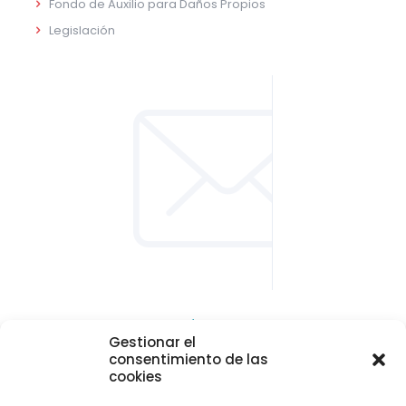
Fondo de Auxilio para Daños Propios
Legislación
CONTACTO Y LOCALIZACIÓN
Gestionar el
Parque empresarial de Asipo
consentimiento de las
Plaza Julio Alberto Blanco, 1 - 1ª planta - Of. 33
cookies
33428 Cayés - Llanera (Asturias)