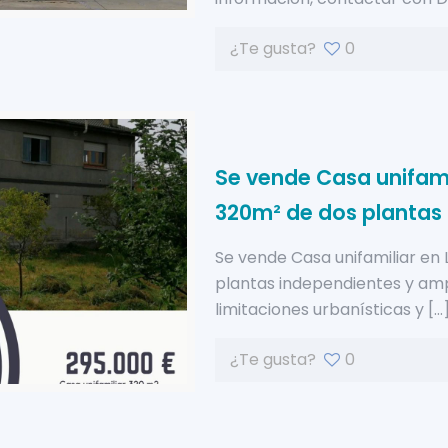
¿Te gusta?
0
Se vende Casa unifamil
320m² de dos plantas
Se vende Casa unifamiliar en 
plantas independientes y amp
limitaciones urbanísticas y
[…
¿Te gusta?
0