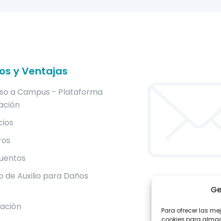
ios y Ventajas
so a Campus - Plataforma
ación
cios
ros
uentos
 de Auxilio para Daños
Ge
lación
Para ofrecer las me
cookies para almace