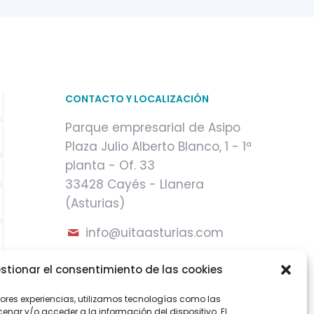
CONTACTO Y LOCALIZACIÓN
Parque empresarial de Asipo
Plaza Julio Alberto Blanco, 1 - 1ª
planta - Of. 33
33428 Cayés - Llanera
(Asturias)
info@uitaasturias.com
985 741 141 Móvil: 639 711 231 /
stionar el consentimiento de las cookies
605 04 96 50
jores experiencias, utilizamos tecnologías como las
nar y/o acceder a la información del dispositivo. El