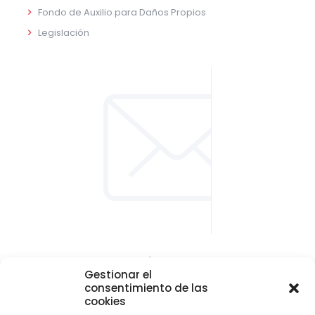
Fondo de Auxilio para Daños Propios
Legislación
CONTACTO Y LOCALIZACIÓN
Gestionar el
Parque empresarial de Asipo
consentimiento de las
Plaza Julio Alberto Blanco, 1 - 1ª planta - Of. 33
cookies
33428 Cayés - Llanera (Asturias)