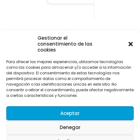
CONTACTO Y LOCALIZACIÓN
Gestionar el
Parque empresarial de Asipo
consentimiento de las
Plaza Julio Alberto Blanco, 1 - 1ª planta - Of. 33
cookies
33428 Cayés - Llanera (Asturias)
Para ofrecer las mejores experiencias, utilizamos tecnologías
info@uitaasturias.com
como las cookies para almacenar y/o acceder a la información
del dispositivo. El consentimiento de estas tecnologías nos
985 741 141 Móvil: 639 711 231 / 605 04 96 50
permitirá procesar datos como el comportamiento de
navegación o las identificaciones únicas en este sitio. No
consentir o retirar el consentimiento, puede afectar negativamente
a ciertas características y funciones.
Aceptar
Denegar