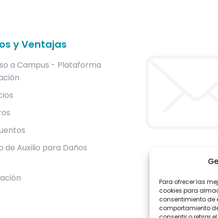
ios y Ventajas
so a Campus - Plataforma
ación
cios
ros
uentos
 de Auxilio para Daños
Ge
lación
Para ofrecer las me
cookies para almace
consentimiento de 
comportamiento de n
consentir o retirar