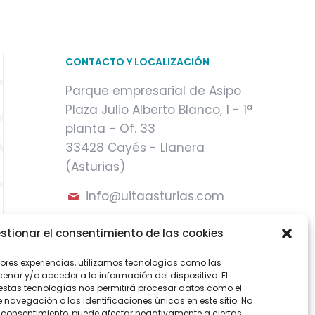
CONTACTO Y LOCALIZACIÓN
Parque empresarial de Asipo
Plaza Julio Alberto Blanco, 1 - 1ª
planta - Of. 33
33428 Cayés - Llanera
(Asturias)
info@uitaasturias.com
985 741 141 Móvil: 639 711 231 /
stionar el consentimiento de las cookies
605 04 96 50
jores experiencias, utilizamos tecnologías como las
nar y/o acceder a la información del dispositivo. El
estas tecnologías nos permitirá procesar datos como el
avegación o las identificaciones únicas en este sitio. No
 el consentimiento, puede afectar negativamente a ciertas