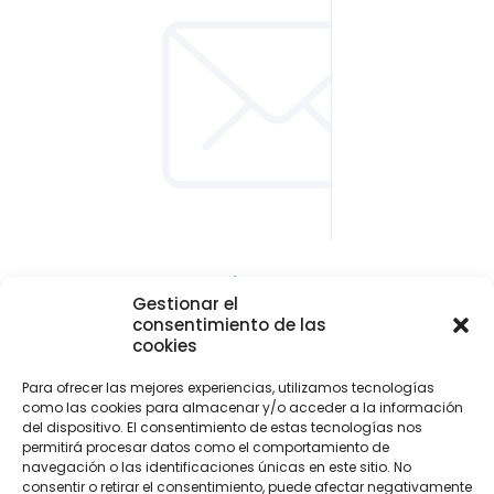
CONTACTO Y LOCALIZACIÓN
Gestionar el
Parque empresarial de Asipo
consentimiento de las
Plaza Julio Alberto Blanco, 1 - 1ª planta - Of. 33
cookies
33428 Cayés - Llanera (Asturias)
Para ofrecer las mejores experiencias, utilizamos tecnologías
info@uitaasturias.com
como las cookies para almacenar y/o acceder a la información
del dispositivo. El consentimiento de estas tecnologías nos
985 741 141 Móvil: 639 711 231 / 605 04 96 50
permitirá procesar datos como el comportamiento de
navegación o las identificaciones únicas en este sitio. No
consentir o retirar el consentimiento, puede afectar negativamente