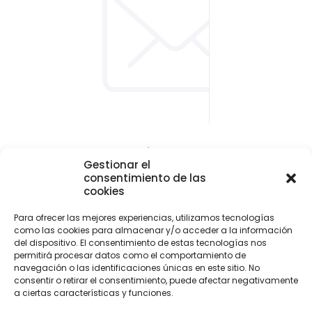
CONTACTO Y LOCALIZACIÓN
Gestionar el
Parque empresarial de Asipo
consentimiento de las
Plaza Julio Alberto Blanco, 1 - 1ª planta - Of. 33
cookies
33428 Cayés - Llanera (Asturias)
Para ofrecer las mejores experiencias, utilizamos tecnologías
info@uitaasturias.com
como las cookies para almacenar y/o acceder a la información
del dispositivo. El consentimiento de estas tecnologías nos
985 741 141 Móvil: 639 711 231 / 605 04 96 50
permitirá procesar datos como el comportamiento de
navegación o las identificaciones únicas en este sitio. No
consentir o retirar el consentimiento, puede afectar negativamente
a ciertas características y funciones.