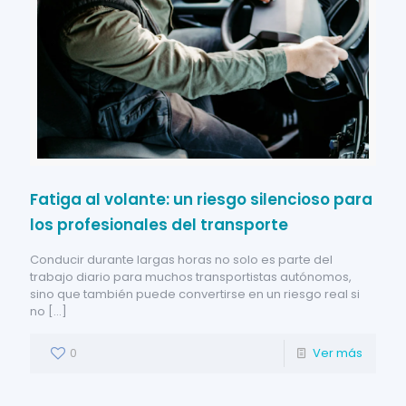
Fatiga al volante: un riesgo silencioso para
los profesionales del transporte
Conducir durante largas horas no solo es parte del
trabajo diario para muchos transportistas autónomos,
sino que también puede convertirse en un riesgo real si
no
[…]
0
Ver más