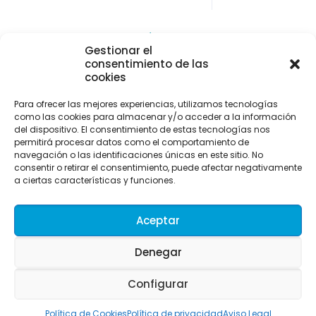
CONTACTO Y LOCALIZACIÓN
Gestionar el
Parque empresarial de Asipo
consentimiento de las
Plaza Julio Alberto Blanco, 1 - 1ª planta - Of. 33
cookies
33428 Cayés - Llanera (Asturias)
Para ofrecer las mejores experiencias, utilizamos tecnologías
info@uitaasturias.com
como las cookies para almacenar y/o acceder a la información
del dispositivo. El consentimiento de estas tecnologías nos
985 741 141 Móvil: 639 711 231 / 605 04 96 50
permitirá procesar datos como el comportamiento de
navegación o las identificaciones únicas en este sitio. No
consentir o retirar el consentimiento, puede afectar negativamente
a ciertas características y funciones.
Aceptar
Denegar
Configurar
UITA. Desarrollado por Merkasi
Política de Cookies
Política de privacidad
Aviso Legal