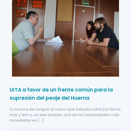
UITA a favor de un frente común para la
supresión del peaje del Huerna
Es la hora de romper el cerco que Asturies sufre por tierra,
mar y aire y, en ese sentido, una de las necesidades más
inmediatas es
[…]