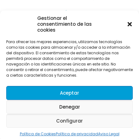
CONTACTO Y LOCALIZACIÓN
Gestionar el
Parque empresarial de Asipo
consentimiento de las
Plaza Julio Alberto Blanco, 1 - 1ª planta - Of. 33
cookies
33428 Cayés - Llanera (Asturias)
Para ofrecer las mejores experiencias, utilizamos tecnologías
info@uitaasturias.com
como las cookies para almacenar y/o acceder a la información
del dispositivo. El consentimiento de estas tecnologías nos
985 741 141 Móvil: 639 711 231 / 605 04 96 50
permitirá procesar datos como el comportamiento de
navegación o las identificaciones únicas en este sitio. No
consentir o retirar el consentimiento, puede afectar negativamente
a ciertas características y funciones.
Aceptar
Denegar
Configurar
UITA. Desarrollado por Merkasi
Política de Cookies
Política de privacidad
Aviso Legal
//]]>