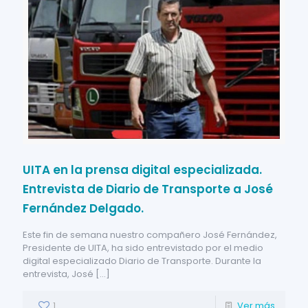
UITA en la prensa digital especializada.
Entrevista de Diario de Transporte a José
Fernández Delgado.
Este fin de semana nuestro compañero José Fernández,
Presidente de UITA, ha sido entrevistado por el medio
digital especializado Diario de Transporte. Durante la
entrevista, José
[…]
1
Ver más