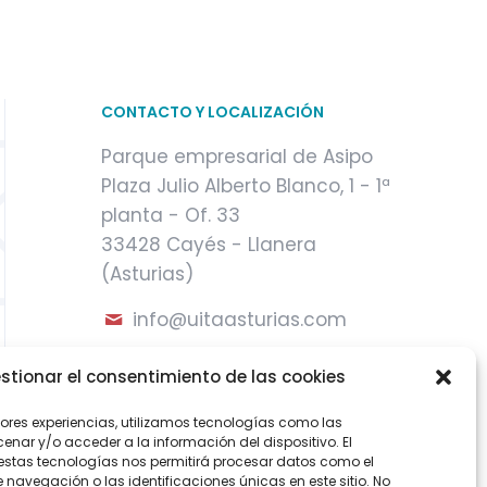
CONTACTO Y LOCALIZACIÓN
Parque empresarial de Asipo
Plaza Julio Alberto Blanco, 1 - 1ª
planta - Of. 33
33428 Cayés - Llanera
(Asturias)
info@uitaasturias.com
985 741 141 Móvil: 639 711 231 /
stionar el consentimiento de las cookies
605 04 96 50
jores experiencias, utilizamos tecnologías como las
nar y/o acceder a la información del dispositivo. El
estas tecnologías nos permitirá procesar datos como el
avegación o las identificaciones únicas en este sitio. No