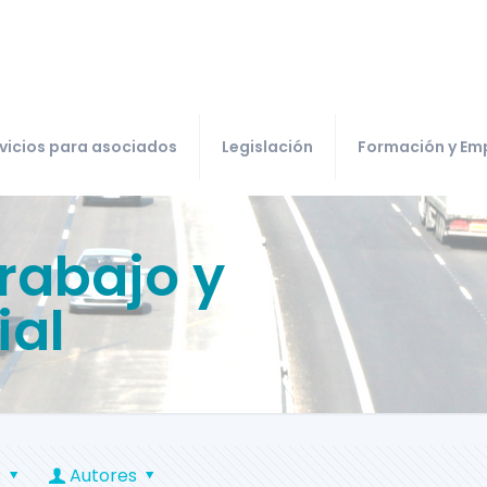
vicios para asociados
Legislación
Formación y Em
Trabajo y
ial
s
Autores