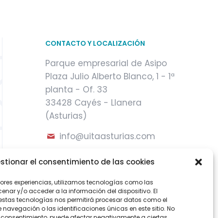
CONTACTO Y LOCALIZACIÓN
Parque empresarial de Asipo
Plaza Julio Alberto Blanco, 1 - 1ª
planta - Of. 33
33428 Cayés - Llanera
(Asturias)
info@uitaasturias.com
985 741 141 Móvil: 639 711 231 /
stionar el consentimiento de las cookies
605 04 96 50
jores experiencias, utilizamos tecnologías como las
nar y/o acceder a la información del dispositivo. El
estas tecnologías nos permitirá procesar datos como el
avegación o las identificaciones únicas en este sitio. No
 el consentimiento, puede afectar negativamente a ciertas