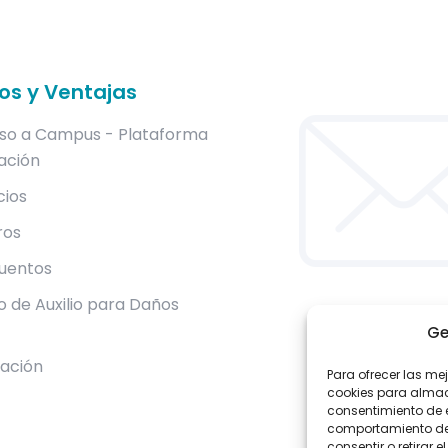
ios y Ventajas
so a Campus - Plataforma
ación
cios
ros
uentos
 de Auxilio para Daños
Ge
lación
Para ofrecer las me
cookies para almace
consentimiento de 
comportamiento de n
consentir o retirar