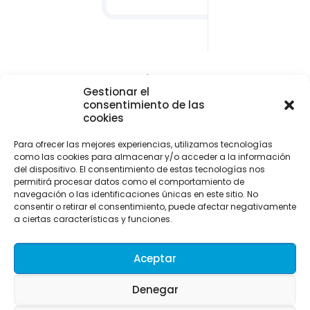
CONTACTO Y LOCALIZACIÓN
Gestionar el
Parque empresarial de Asipo
consentimiento de las
Plaza Julio Alberto Blanco, 1 - 1ª planta - Of. 33
cookies
33428 Cayés - Llanera (Asturias)
Para ofrecer las mejores experiencias, utilizamos tecnologías
info@uitaasturias.com
como las cookies para almacenar y/o acceder a la información
del dispositivo. El consentimiento de estas tecnologías nos
985 741 141 Móvil: 639 711 231 / 605 04 96 50
permitirá procesar datos como el comportamiento de
navegación o las identificaciones únicas en este sitio. No
consentir o retirar el consentimiento, puede afectar negativamente
a ciertas características y funciones.
Aceptar
Denegar